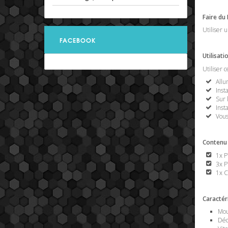
Faire du 
Utiliser 
FACEBOOK
Utilisati
Utiliser 
Allu
Inst
Sur 
Inst
Vous
Contenu
1x P
3x P
1x C
Caractér
Mou
Déc