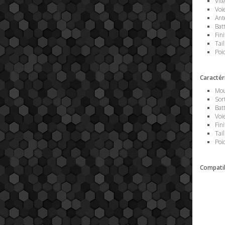
Vit
Voi
Ant
Bat
Fini
Tai
Poi
Caractér
Mou
Sor
Bat
Voi
Fini
Tai
Poi
Compatib