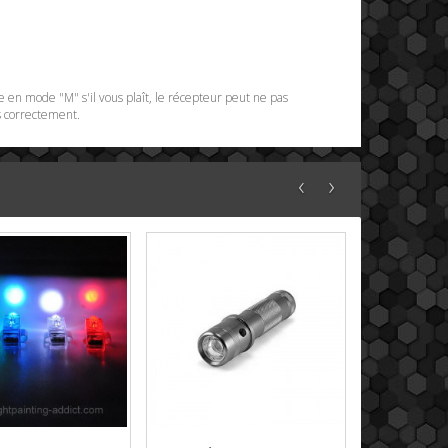
ne en mode "M" s'il vous plaît, le récepteur peut ne pas
s correctement.
‹
›