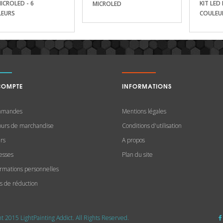
MICROLED - 6
KIT LED
MICROLED
LEURS
COULEU
COMPTE
INFORMATIONS
mmandes
Mentions légales
ours de marchandise
Conditions d'utilisation
irs
A propos
esses
Plan du site
ormations personnelles
s de réduction
t 2015 LightPainting Addict. All Rights Reserved.