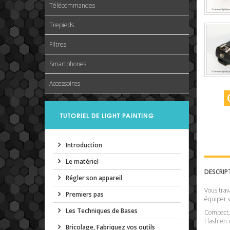
Télécommandes
Trepieds
Filtres
Smartphones
Accessoires
TUTORIEL DE LIGHT PAINTING
Introduction
Le matériel
DESCRIP
Régler son appareil
Vous trav
Premiers pas
équiper v
Les Techniques de Bases
Compact, 
Flash en 
Bricolage, Fabriquez vos outils