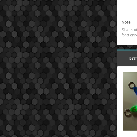
Note
Si vous u
fonctionn
BEST