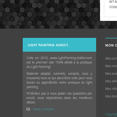
KIT 
COU
LIGHT PAINTING ADDICT
MON 
Crée en 2010, www.LightPainting-Addict.com
Mes co
est le premier site 100% dédié à la pratique
Mes ret
du Light Painting!
Materiel adapté, tutoriels, conseils, vous y
Mes avo
trouverez tout ce qui peut être utile pour vous
Mes adr
lancer ou approfondir votre pratique du light
painting.
Mes inf
N'hésitez pas à nous poser vos questions par
Mes bon
email, nous répondrons dans les meilleurs
délais.
Nous Contacter
Copyrigh