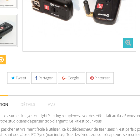
Tweet
Partager
Google+
Pinterest
TION
DÉTAILS
AVIS
aillez sur les images en LightPainting complexes avec des effets fait au flash? Vous so
otre studio sans dépenser trop d'argent? Ce kit est pour vous!
pas cher et vraiment facile à utiliser, ce kit déclencheur de flash sans fil est parfait 
utilisant des câbles PC-Sync (non inclus). Tous les émetteurs et récepteurs se mont