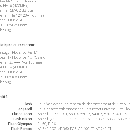
esse Maximum : 1/250 s
es HF : 8 (433MHz)
enne : SMA, 2 dBi,5cm
terie : Pile 12V 23A (Fournie)
tion : Plastique
lle : 60x42x30mm
ds : 60g
istiques du récepteur
ntage : Hot Shoe, Vis 1/4
ties : 1x Hot Shoe, 1x PC sync
terie : 2x AAA (Non Fournies)
es HF : 8 (433MHz)
tion : Plastique
lle : 80x36x38mm
ds : 50g
ilité
Flash
Tout flash ayant une tension de déclenchement de 12V ou moi
Appareil
Tous les appareils disposant d'un support universel Hot Sh
Flash Canon
SpeedLite 580EX II, 580EX, 550EX, 540EZ, 520EZ, 430EX/E
Flash Nikon
SpeedLight SB-900, SB-800, SB-600, SB-28, SB-27, SB-26, 
Flash Olympus
FL-50, FL36.
Flash Pentax
AF-540 FGZ, AF-360 FGZ, AF-400 FT, AF-240 FT.