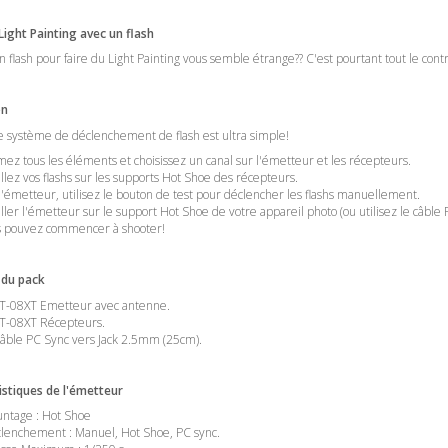
Light Painting avec un flash
un flash pour faire du Light Painting vous semble étrange?? C'est pourtant tout le cont
on
ce système de déclenchement de flash est ultra simple!
mez tous les éléments et choisissez un canal sur l'émetteur et les récepteurs.
allez vos flashs sur les supports Hot Shoe des récepteurs.
l'émetteur, utilisez le bouton de test pour déclencher les flashs manuellement.
aller l'émetteur sur le support Hot Shoe de votre appareil photo (ou utilisez le câble 
 pouvez commencer à shooter!
 du pack
T-08XT Emetteur avec antenne.
T-08XT Récepteurs.
âble PC Sync vers Jack 2.5mm (25cm).
istiques de l'émetteur
ntage : Hot Shoe
lenchement : Manuel, Hot Shoe, PC sync.