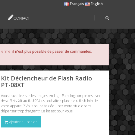
Français
English
CONTACT
s fermé,
il n'est plus possible de passer de commandes
.
Kit Déclencheur de Flash Radio -
PT-08XT
Vous travaillez sur les images en LightPainting complexes avec
des effets fait au flash? Vous souhaitez placer vos flash loin de
votre appareil? Vous souhaitez équiper votre studio sans
dépenser trop d'argent? Ce kit est pour vous!
Ajouter au panier