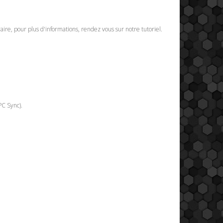
raire, pour plus d'informations, rendez vous sur notre tutoriel.
PC Sync).