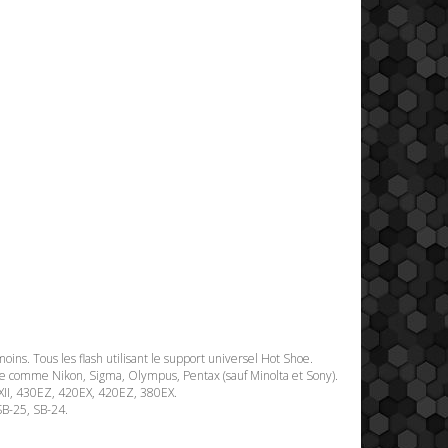
ns. Tous les flash utilisant le support universel Hot Shoe.
oe comme Nikon, Sigma, Olympus, Pentax (sauf Minolta et Sony).
XII, 430EZ, 420EX, 420EZ, 380EX.
SB-25, SB-24.