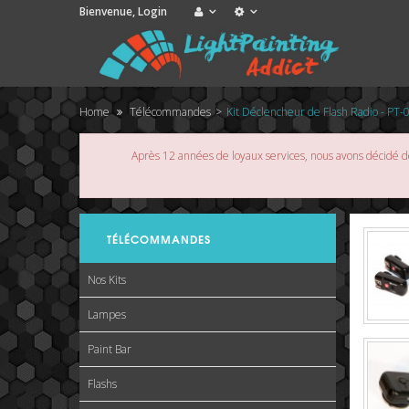
Bienvenue,
Login
Home
Télécommandes
>
Kit Déclencheur de Flash Radio - PT-
Après 12 années de loyaux services, nous avons décidé de
TÉLÉCOMMANDES
Nos Kits
Lampes
Paint Bar
Flashs