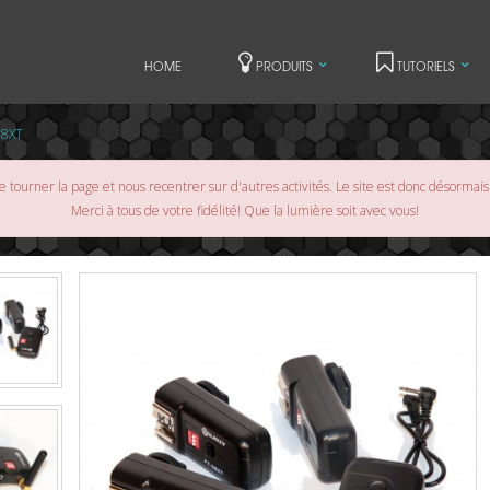
HOME
PRODUITS
TUTORIELS
08XT
 tourner la page et nous recentrer sur d'autres activités. Le site est donc désormai
Merci à tous de votre fidélité! Que la lumière soit avec vous!