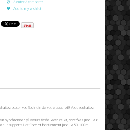
Ajouter à comparer
Add to my wishlist
uhaitez placer vos flash loin de votre appareil? Vous souhaitez
pour synchroniser plusieurs flashs. Avec ce kit, contrôlez jusqu'à 6
ent sur supports Hot Shoe et fonctionnent jusqu'à 50-100m.