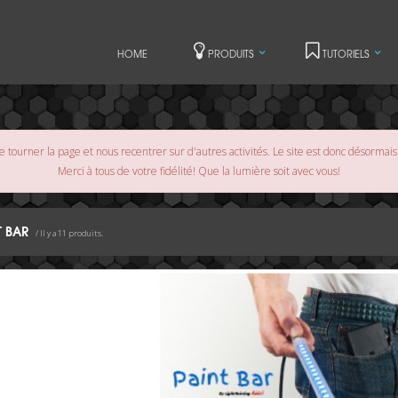
HOME
PRODUITS
TUTORIELS
 tourner la page et nous recentrer sur d'autres activités. Le site est donc désormai
Merci à tous de votre fidélité! Que la lumière soit avec vous!
T BAR
/ Il y a 11 produits.