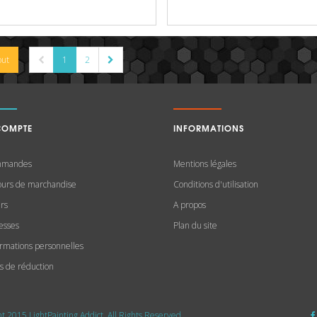
out
1
2
COMPTE
INFORMATIONS
mmandes
Mentions légales
ours de marchandise
Conditions d'utilisation
irs
A propos
esses
Plan du site
ormations personnelles
s de réduction
t 2015 LightPainting Addict. All Rights Reserved.