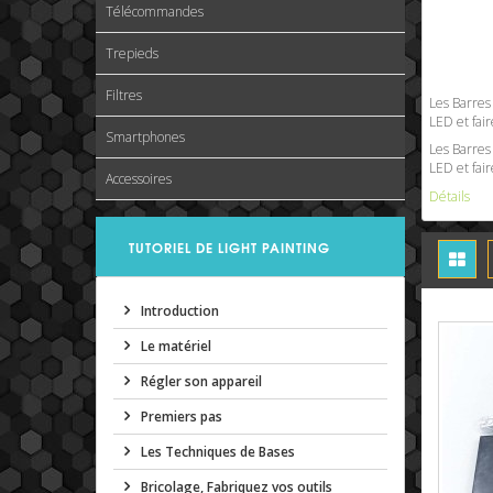
Télécommandes
Trepieds
Filtres
Les Barres
LED et fair
Smartphones
Les Barres
LED et fair
Accessoires
Détails
TUTORIEL DE LIGHT PAINTING
Introduction
Le matériel
Régler son appareil
Premiers pas
Les Techniques de Bases
Bricolage, Fabriquez vos outils