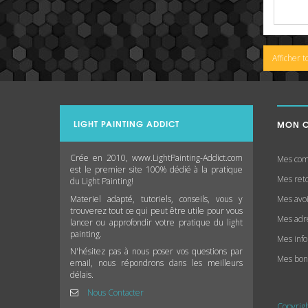
Afficher t
LIGHT PAINTING ADDICT
MON 
Crée en 2010, www.LightPainting-Addict.com
Mes co
est le premier site 100% dédié à la pratique
Mes ret
du Light Painting!
Materiel adapté, tutoriels, conseils, vous y
Mes avo
trouverez tout ce qui peut être utile pour vous
Mes adr
lancer ou approfondir votre pratique du light
painting.
Mes inf
N'hésitez pas à nous poser vos questions par
Mes bon
email, nous répondrons dans les meilleurs
délais.
Nous Contacter
Copyrigh