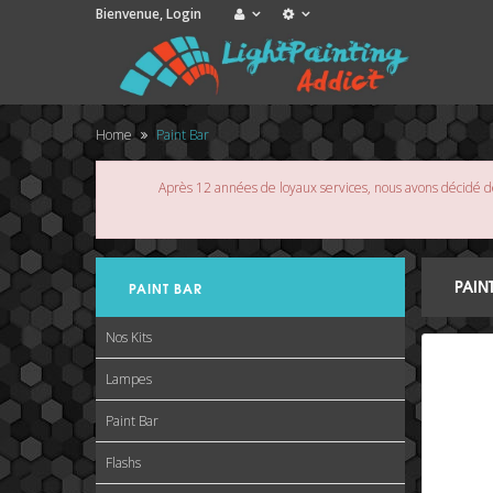
Bienvenue,
Login
Home
Paint Bar
Après 12 années de loyaux services, nous avons décidé de
PAIN
PAINT BAR
Nos Kits
Lampes
Paint Bar
Flashs