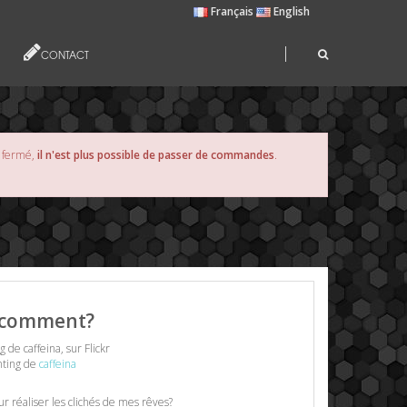
Français
English
CONTACT
s fermé,
il n'est plus possible de passer de commandes
.
t comment?
nting de
caffeina
r réaliser les clichés de mes rêves?