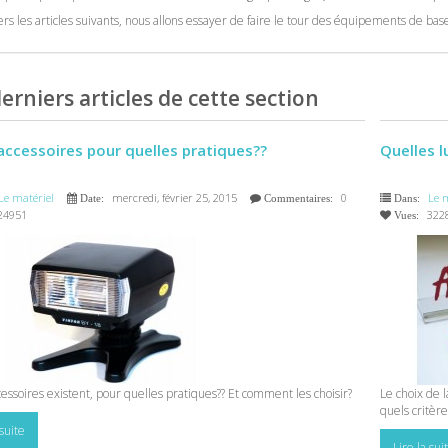
ers les articles suivants, nous allons essayer de faire le tour des équipements de bases
erniers articles de cette section
accessoires pour quelles pratiques??
Quelles l
Le matériel
mercredi, février 25, 2015
0
Le m
Date:
Commentaires:
Dans:
24951
322
Vues:
essoires existent, pour quelles pratiques?? Et comment les choisir?
Le choix de l
quels critère
 suite
Lire la sui