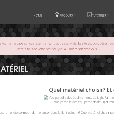
HOME
PRODUITS
TUTORIELS
 tourner la page et nous recentrer sur d'autres activités. Le site est donc désormai
Merci à tous de votre fidélité! Que la lumière soit avec vous!
ATÉRIEL
Quel matériel choisir? E
Vue partielle des équipements de Light Pai
pareil photo permet-il de me lancer dans le light painting? Quel matériel choisir pou