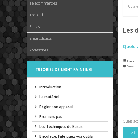
Télécommandes
A trav
Trepieds
Filtres
Les d
Smartphones
Quels 
Accessoires
Dans:
Vues:
TUTORIEL DE LIGHT PAINTING
Introduction
Le matériel
Régler son appareil
Premiers pas
Quels acc
Les Techniques de Bases
Lire la
Bricolage, Fabriquez vos outils