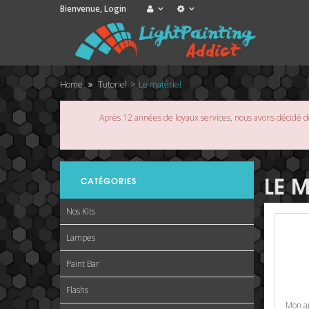
Bienvenue,
Login
Home
Tutoriel
>
Le matériel
Après 12 années de loyaux services, nous avons décidé de
LE M
CATÉGORIES
Nos Kits
Lampes
Paint Bar
Flashs
Mon ap