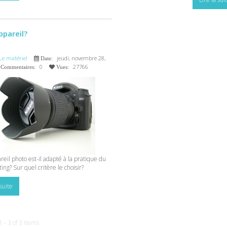
ppareil?
Le matériel
jeudi, novembre 28,
Date:
0
27766
Commentaires:
Vues:
eil photo est-il adapté à la pratique du
ting? Sur quel critère le choisir?
 suite
 - 3 of 3 items