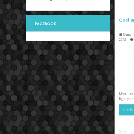
Quel a
FACEBOOK
Dans:
2013
Mon appar
light pain
Lire la
Showing 1