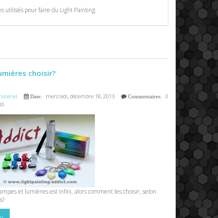
 utilisés pour faire du Light Painting.
umières choisir?
atériel
mercredi, décembre 18, 2013
0
Date:
Commentaires:
80
ampes et lumières est infini, alors comment les choisir, selon
s?
te