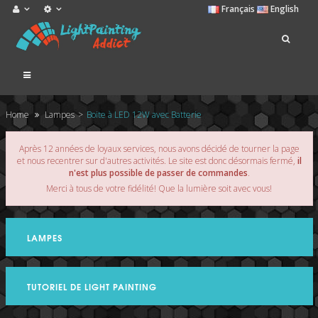
Français
English
Navigation
bascule
Home
Lampes
>
Boite à LED 12W avec Batterie
Après 12 années de loyaux services, nous avons décidé de tourner la page
et nous recentrer sur d'autres activités. Le site est donc désormais fermé,
il
n'est plus possible de passer de commandes
.
Merci à tous de votre fidélité! Que la lumière soit avec vous!
LAMPES
TUTORIEL DE LIGHT PAINTING