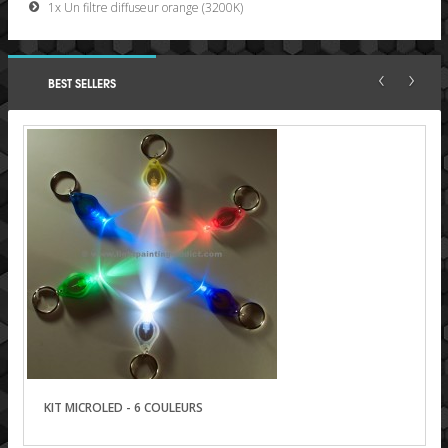
1x Un filtre diffuseur orange (3200K)
‹
›
BEST SELLERS
KIT MICROLED - 6 COULEURS