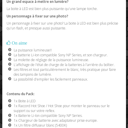
Un grand espace à mettre en lumière?
La boite à LED est bien plus puissante qu'une lampe torche.
Un personnage à fixer sur une photo?
Un personnage à fixer sur une photo? La boite à LED est bien plus précise
qu'un flash, et presque aussi puissante.
On aime
La puissance lumineuse!!
La batterie Li-Ion compatible Sony NP Series, et son chargeur.
La molette de réglage de la puissance lumineuse.
L'affichage de l'état de charge de la batteries à l'arrière du boîtier.
Les filtres et tout particulièrement le blanc, très pratique pour faire
des tampons de lumière.
La possibilité d'empiler les facilement panneaux.
Contenu du Pack:
1x Boite à LED
1x Raccord Hot Shoe / Hot Shoe pour monter le panneau sur le
support ou sur votre reflex.
1x Batterie Li-Ion compatible Sony NP Series.
1x Chargeur de batterie avec adaptateur prise europe.
1x Un filtre diffuseur blanc (5400K)