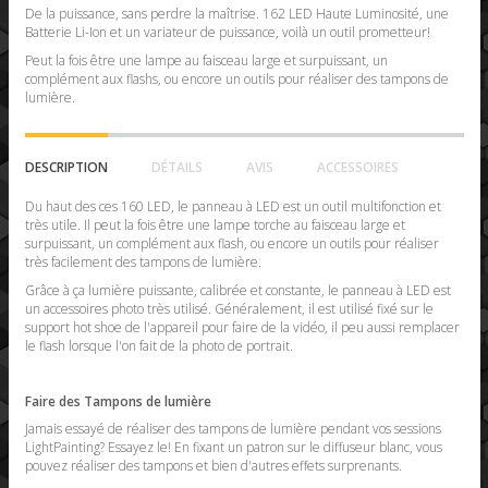
De la puissance, sans perdre la maîtrise. 162 LED Haute Luminosité, une
Batterie Li-Ion et un variateur de puissance, voilà un outil prometteur!
Peut la fois être une lampe au faisceau large et surpuissant, un
complément aux flashs, ou encore un outils pour réaliser des tampons de
lumière.
DESCRIPTION
DÉTAILS
AVIS
ACCESSOIRES
Du haut des ces 160 LED, le panneau à LED est un outil multifonction et
très utile. Il peut la fois être une lampe torche au faisceau large et
surpuissant, un complément aux flash, ou encore un outils pour réaliser
très facilement des tampons de lumière.
Grâce à ça lumière puissante, calibrée et constante, le panneau à LED est
un accessoires photo très utilisé. Généralement, il est utilisé fixé sur le
support hot shoe de l'appareil pour faire de la vidéo, il peu aussi remplacer
le flash lorsque l'on fait de la photo de portrait.
Faire des Tampons de lumière
Jamais essayé de réaliser des tampons de lumière pendant vos sessions
LightPainting? Essayez le! En fixant un patron sur le diffuseur blanc, vous
pouvez réaliser des tampons et bien d'autres effets surprenants.