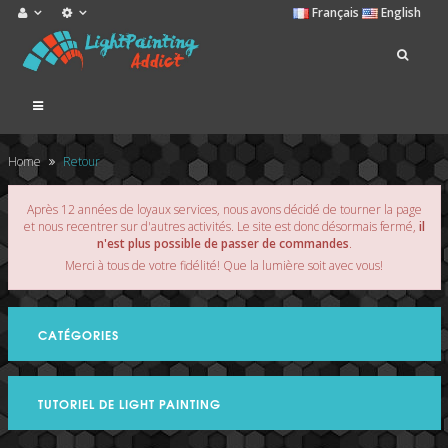
Français
English
Navigation
bascule
Home
Retour
Après 12 années de loyaux services, nous avons décidé de tourner la page
et nous recentrer sur d'autres activités. Le site est donc désormais fermé,
il
n'est plus possible de passer de commandes
.
Merci à tous de votre fidélité! Que la lumière soit avec vous!
CATÉGORIES
TUTORIEL DE LIGHT PAINTING